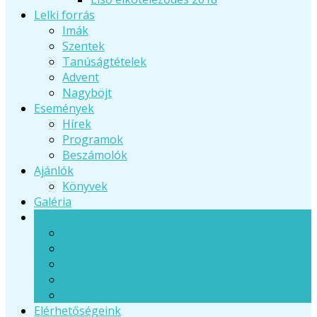
Lelki forrás
Imák
Szentek
Tanúságtételek
Advent
Nagyböjt
Események
Hírek
Programok
Beszámolók
Ajánlók
Könyvek
Galéria
Táborok
Jelentkezés 2026
Nagytábor hétvége 2026
Adatkezelés - hozzájáruló nyilatkozat
Eü. nyil. - gyermek
Eü. nyil. - felnőtt
Elérhetőségeink