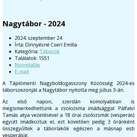
Nagytábor - 2024
2024. szeptember 24
Írta:
Dinnyésné Cseri Emília
Kategória:
Táborok
Találatok: 1551
Nyomtatás
E-mail
A Tápiómenti Nagyboldogasszony Közösség 2024-es
táborszezonját a Nagytábor nyitotta meg július 3-án.
Az első napon, szerdán komolyabban is
megismerkedhettünk a zsolozsma imádsággal: Pálfalvi
Tamás atya vezetésével a 18 órai zsolozsmát (vesperás)
együtt imádkoztuk el, ezt követően pedig 3 óránként
összegyűltek a táborlakók egészen a másnap esti
vesperásig.