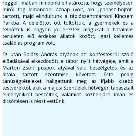
reggeli imában mindenki elhatározta, hogy személyesen
miről fog lemondani aznap (volt, aki „panasz-böjtöt”
tartott), majd elindultunk a tápiószentmártoni Kincsem
Parkba. A délelőttöt ott töltöttük, a gyermekek és a
felnőttek is nagyon jól érezték magukat a hatalmas
területen élő érdekes állatok között, igazi kellemes
családias program volt.
Ez után Balázs András atyának az ikonfestésről szóló
előadásával elkezdődött a tábor nyílt hétvégéje, amit a
Marton Zsolt püspök atyával való beszélgetés és az
általa tartott szentmise követett. Este pedig
tanúságtételeket hallgattunk meg az ifjabb kisebb
testvérektől, akik a májusi Szentlélek hétvégén tapasztalt
élményeikről beszéltek, valamint közbenjáró imán és
dicsőítésen is részt vettünk.