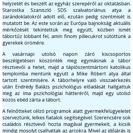
helyzetét és beszélt az egyház szerepéről az oktatásban.
Starostka Szaniszló SDS szalvatoriánus atya a
zarándoklatokról adott elő, ezután pedig szentmisét is
mutatott be. Az este során az Európa bajnokság aktuális
mérkőzését tekintettük meg együtt, közben ismét
tábortűz lobbant fel, amin finom pillecukrot sütöttünk a
gyerekek örömére.
A vasárnapi utolsó napon záró kiscsoportos
beszélgetésen köszönték meg egymásnak a tábor
résztvevői a hetet, majd a tápiószentmártoni katolikus
templomba mentünk együtt a Mike Róbert atya által
tartott szentmisére. A táborhelyre való visszaérkezés
után Endrédy Balázs pszichológus előadását hallgattuk
meg az ima pszichológiai hátteréről, majd egy utolsó
közös ebéd zárta a tábort.
A felnőtteket célzó programok alatt gyermekfelügyeletet
szerveztünk, lelkes fiatalok segítségével. Szerencsére sok
családos résztvevő hozta magával gyermekeit, a kicsik
mindig mosolyt csalhattak az arcokra. Mivel az időjárás is