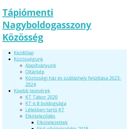
Tápiómenti
Nagyboldogasszony
Közösség
Kezdőlap
Közösségünk
Alapítványunk
Oltárkép
Közösségi ház és szálláshely felújítása 2023-
2024
Kisebb testvérek
KT Tábor 2020
KT-k 8 boldogsága
Lélekben tartó KT
Elköteleződés
Elkötelezettek
Első elköteleződés 2018