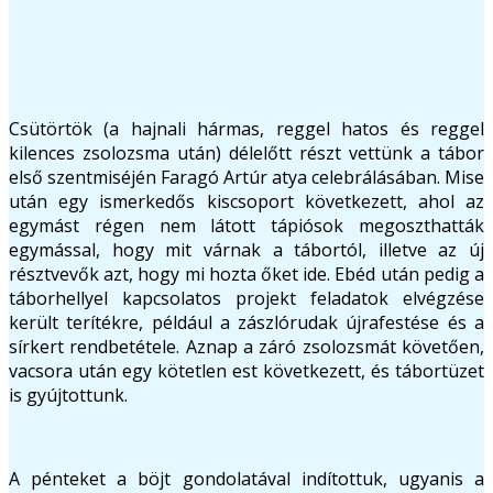
Csütörtök (a hajnali hármas, reggel hatos és reggel
kilences zsolozsma után) délelőtt részt vettünk a tábor
első szentmiséjén Faragó Artúr atya celebrálásában. Mise
után egy ismerkedős kiscsoport következett, ahol az
egymást régen nem látott tápiósok megoszthatták
egymással, hogy mit várnak a tábortól, illetve az új
résztvevők azt, hogy mi hozta őket ide. Ebéd után pedig a
táborhellyel kapcsolatos projekt feladatok elvégzése
került terítékre, például a zászlórudak újrafestése és a
sírkert rendbetétele. Aznap a záró zsolozsmát követően,
vacsora után egy kötetlen est következett, és tábortüzet
is gyújtottunk.
A pénteket a böjt gondolatával indítottuk, ugyanis a