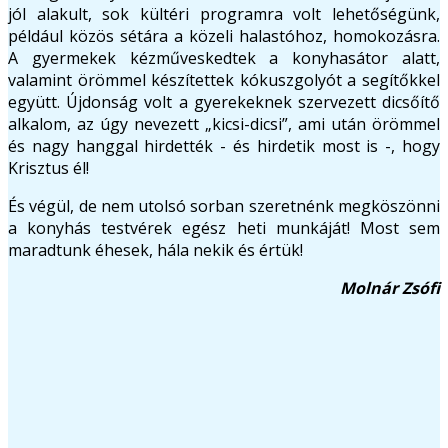
jól alakult, sok kültéri programra volt lehetőségünk,
például közös sétára a közeli halastóhoz, homokozásra.
A gyermekek kézműveskedtek a konyhasátor alatt,
valamint örömmel készítettek kókuszgolyót a segítőkkel
együtt. Újdonság volt a gyerekeknek szervezett dicsőítő
alkalom, az úgy nevezett „kicsi-dicsi”, ami után örömmel
és nagy hanggal hirdették - és hirdetik most is -, hogy
Krisztus él!
És végül, de nem utolsó sorban szeretnénk megköszönni
a konyhás testvérek egész heti munkáját! Most sem
maradtunk éhesek, hála nekik és értük!
Molnár Zsófi