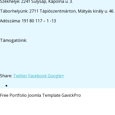
Székhelye: 2241 Sülysáp, Kápolna u. 3.
Táborhelyünk: 2711 Tápiószentmárton, Mátyás király u. 46.
Adószáma: 191 80 117 – 1 -13
Támogatóink:
Share:
Twitter
Facebook
Google+
Free Portfolio Joomla Template GavickPro