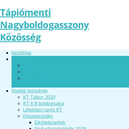
Tápiómenti
Nagyboldogasszony
Közösség
Kezdőlap
Közösségünk
Alapítványunk
Oltárkép
Közösségi ház és szálláshely felújítása 2023-
2024
Kisebb testvérek
KT Tábor 2020
KT-k 8 boldogsága
Lélekben tartó KT
Elköteleződés
Elkötelezettek
Első elköteleződés 2018