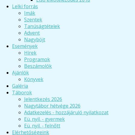
Lelki forrás
Imák
Szentek
Tanúságtételek
Advent
Nagyböjt
Események
Hírek
Programok
Beszámolók
Ajánlók
Könyvek
Galéria
Táborok
Jelentkezés 2026
Nagytábor hétvége 2026
Adatkezelés - hozzájáruló nyilatkozat
Eü. nyil. - gyermek
Eü. nyil. - felnőtt
Elérhetőségeink